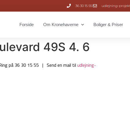
36 30 15 55
udlejning-projek
Forside
Om Kronehaverne
Boliger & Priser
ulevard 49S 4. 6
Ring på 36 30 15 55 | Send en mail til
udlejning-