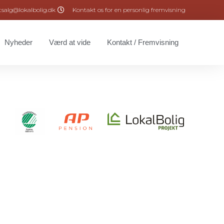
tsalg@lokalbolig.dk
Kontakt os for en personlig fremvisning
Nyheder
Værd at vide
Kontakt / Fremvisning