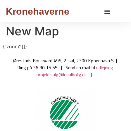
Kronehaverne
New Map
{“zoom”:[]}
Ørestads Boulevard 49S, 2. sal, 2300 København S |
Ring på 36 30 15 55 | Send en mail til
udlejning-
projektsalg@lokalbolig.dk
|