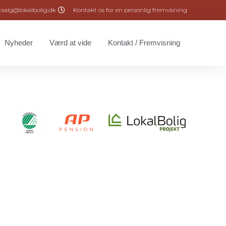
tsalg@lokalbolig.dk
Kontakt os for en personlig fremvisning
Nyheder
Værd at vide
Kontakt / Fremvisning