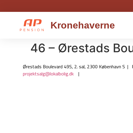
Kronehaverne
46 – Ørestads Bou
Ørestads Boulevard 49S, 2. sal, 2300 København S | 
projektsalg@lokalbolig.dk
|