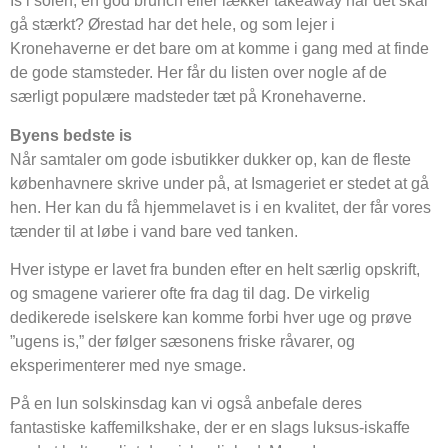
Is i solen, en god brunch eller lækker takeaway når det skal
gå stærkt? Ørestad har det hele, og som lejer i
Kronehaverne er det bare om at komme i gang med at finde
de gode stamsteder. Her får du listen over nogle af de
særligt populære madsteder tæt på Kronehaverne.
Byens bedste is
Når samtaler om gode isbutikker dukker op, kan de fleste
københavnere skrive under på, at Ismageriet er stedet at gå
hen. Her kan du få hjemmelavet is i en kvalitet, der får vores
tænder til at løbe i vand bare ved tanken.
Hver istype er lavet fra bunden efter en helt særlig opskrift,
og smagene varierer ofte fra dag til dag. De virkelig
dedikerede iselskere kan komme forbi hver uge og prøve
”ugens is,” der følger sæsonens friske råvarer, og
eksperimenterer med nye smage.
På en lun solskinsdag kan vi også anbefale deres
fantastiske kaffemilkshake, der er en slags luksus-iskaffe